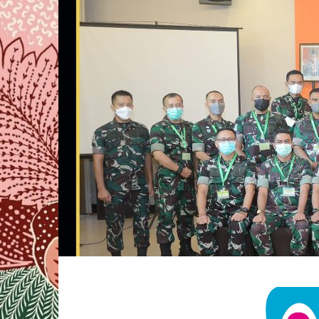
Skip
to
content