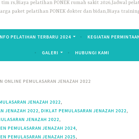
ek tim rs,Biaya pelatihan PONEK rumah sakit 2026,Jadwal p
Harga paket pelatihan PONEK dokter dan bidan,Biaya trainin
INFO PELATIHAN TERBARU 2024
KEGIATAN PERMINTAA
GALERI
HUBUNGI KAMI
N ONLINE PEMULASARAN JENAZAH 2022
,
EMULASARAN JENAZAH 2022
,
,
N JENAZAH 2022
DIKLAT PEMULASARAN JENAZAH 2022
,
MULASARAN JENAZAH 2022
,
EN PEMULASARAN JENAZAH 2024
,
EN PEMULASARAN JENAZAH 2025