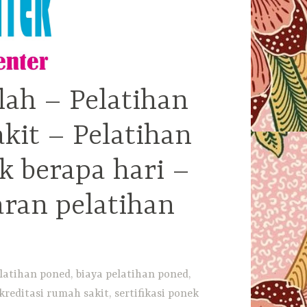
lah – Pelatihan
kit – Pelatihan
k berapa hari –
aran pelatihan
latihan poned, biaya pelatihan poned,
reditasi rumah sakit, sertifikasi ponek