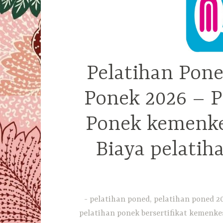
Pelatihan Pone
Ponek 2026 – P
Ponek kemenkes
Biaya pelatih
pelatihan poned, pelatihan poned 20
pelatihan ponek bersertifikat kemenkes