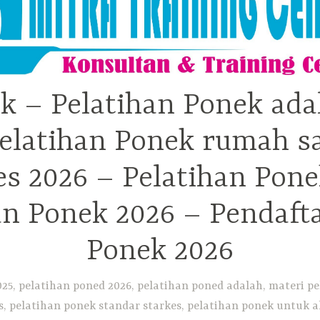
k – Pelatihan Ponek ada
elatihan Ponek rumah sa
 2026 – Pelatihan Pone
an Ponek 2026 – Pendaft
Ponek 2026
25, pelatihan poned 2026, pelatihan poned adalah, materi pe
, pelatihan ponek standar starkes, pelatihan ponek untuk ak