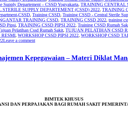
rile Supply Departement – CSSD Yogyakarta
,
TRAINING CENTRAL S
 STERILE SUPPLY DEPARTEMENT (CSSD) 2022
,
TRAINING 
 Department-CSSD
,
Training CSSD
,
Training CSSD - Central Sterile Su
ent PENGANTAR TRAINING CSSD
,
TRAINING CSSD 2022
,
training c
SD Pipsi
,
TRAINING CSSD PIPSI 2022
,
Training CSSD Rumah Sak
Tujuan Pelatihan Cssd Rumah Sakit
,
TUJUAN PELATIHAN CSSD R
 RESMI
,
WORKSHOP CSSD PIPSI 2022
,
WORKSHOP CSSD TA
22
Leave a comment
anajemen Kepegawaian – Materi Diklat Ma
BIMTEK KHUSUS
ANSI DAN PERPAJAKAN BAGI RUMAH SAKIT
PEMERINT