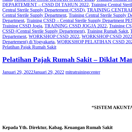
DEPARTEMENT – CSSD DI TAHUN 2022
,
Training Central Ste
Central Sterile Supply Departement‎ (CSSD)
,
TRAINING CENTRAL
Central Sterile Supply Department
,
Training Central Sterile Supply
Department
,
Training CSSD – Central Sterile Supply Departm
Training CSSD Jogja
,
TRAINING CSSD JOGJA 2022
,
Training CS
CSSD (Central Sterile Supply Departement)
,
Training Rumah Sakit
,
Departement
,
WORKSHOP CSSD 2022
,
WORKSHOP CSSD 2022
Departement) di Yogyakarta
,
WORKSHOP PELATIHAN CSSD 20
Pelatihan Pajak Rumah Sakit
Pelatihan Pajak Rumah Sakit – Diklat M
Januari 29, 2022
Januari 29, 2022
mitratrainingcenter
“SISTEM AKUNT
Kepada Yth. Direktur, Kabag. Keuangan Rumah Sakit