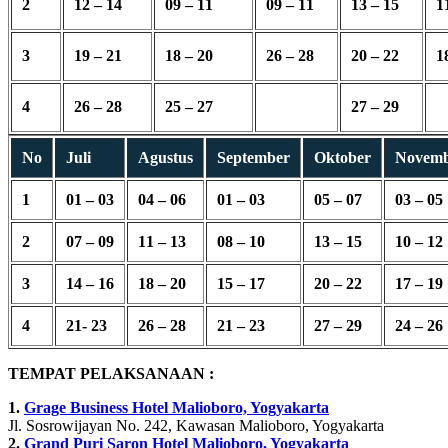
2
12 – 14
09 – 11
09 – 11
13 – 15
1
3
19 – 21
18 – 20
26 – 28
20 – 22
1
4
26 – 28
25 – 27
27 – 29
No
Juli
Agustus
September
Oktober
Novem
1
01 – 03
04 – 06
01 – 03
05 – 07
03 – 05
2
07 – 09
11 – 13
08 – 10
13 – 15
10 – 12
3
14 – 16
18 – 20
15 – 17
20 – 22
17 – 19
4
21- 23
26 – 28
21 – 23
27 – 29
24 – 26
TEMPAT PELAKSANAAN :
1.
Grage Business Hotel Malioboro, Yogyakarta
Jl. Sosrowijayan No. 242, Kawasan Malioboro, Yogyakarta
2.
Grand Puri Saron Hotel Malioboro, Yogyakarta