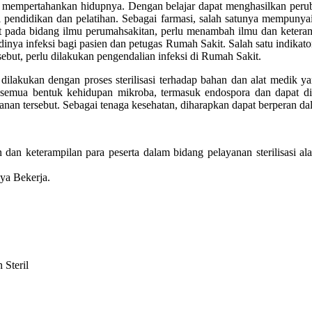
tuk mempertahankan hidupnya. Dengan belajar dapat menghasilkan per
i pendidikan dan pelatihan. Sebagai farmasi, salah satunya mempunya
t pada bidang ilmu perumahsakitan, perlu menambah ilmu dan ketera
dinya infeksi bagi pasien dan petugas Rumah Sakit. Salah satu indika
ebut, perlu dilakukan pengendalian infeksi di Rumah Sakit.
ilakukan dengan proses sterilisasi terhadap bahan dan alat medik ya
emua bentuk kehidupan mikroba, termasuk endospora dan dapat dilak
layanan tersebut. Sebagai tenaga kesehatan, diharapkan dapat berperan d
n keterampilan para peserta dalam bidang pelayanan sterilisasi ala
a Bekerja.
Steril