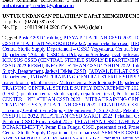
mitratraining_center@yahoo.com
UNTUK UNDANGAN PELATIHAN DAPAT MENGHUBUNGI
Telp. Fax : (0274) 385633
No. Hp : 0813 9014 0928 (Telp. & WA) (Iqbal)
Tagged
Basic CSSD Training
,
BIAYA PELATIHAN CSSD 2022
,
B
CSSD PELATIHAN WORKSHOP 2022
,
brosur pelatihan cssd
,
BR
Central Sterile Supply Departement – CSSD Yogyakarta
,
Central Ste
Departement) Adalah
,
CSSD dan Pelayanan Sterilisasi
,
cssd puskesm
KHUSUS CSSD (CENTRAL STERILE SUPPLY DEPARTEMENT
CSSD 2022 RESMI
,
INFO PELATIHAN CSSD TAHUN 2022
,
Inh
Supply Departement
,
Jadwal Diklat CSSD
,
JADWAL DIKLAT CSS
Departement
,
JADWAL TRAINING CENTRAL STERILE SUPPL
materi brosur pelatihan cssd
,
Materi Central Sterile Supply Departeme
TRAINING CENTRAL STERILE SUPPLY DEPARTEMENT 202
(CSSD)
,
pelatihan central sterile supply department (cssd
,
Pelatihan
CENTER – PELATIHAN CSSD 2022 – MITRA TRAINING CE
TRAINING CSSD
,
PELATIHAN CSSD 2022
,
PELATIHAN CSSD
- Training Central Sterile Supply Departement‎ (CSSD) 2023
,
Pelatih
CSSD JULI 2022
,
PELATIHAN CSSD MARET 2022
,
Pelatihan C
Pelatihan CSSD Rumah Sakit 2025
,
PELATIHAN CSSD TAHUN 2
DEPARTEMENT)”
,
Peran Dan Fungsi CSSD
,
presentasi cssd
,
Pros
Central Sterile Supply Departement
,
seminar cssd
,
SEMINAR CSSD 
Sakit
,
SEMINAR CSSD RUMAH SAKIT 2022
,
Training Central S