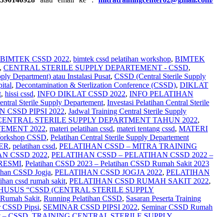
BIMTEK CSSD 2022
,
bimtek cssd pelatihan workshop
,
BIMTEK
,
CENTRAL STERILE SUPPLY DEPARTEMENT - CSSD
,
ply Department) atau Instalasi Pusat
,
CSSD (Central Sterile Supply
ital
,
Decontamination & Sterlization Conference (CSSD)
,
DIKLAT
t
,
hissi cssd
,
INFO DIKLAT CSSD 2022
,
INFO PELATIHAN
Central Sterile Supply Departement
,
Investasi Pelatihan Central Sterile
 CSSD PIPSI 2022
,
Jadwal Training Central Sterile Supply
CENTRAL STERILE SUPPLY DEPARTMENT TAHUN 2022
,
TEMENT 2022
,
materi pelatihan cssd
,
materi tentang cssd
,
MATERI
Workshop CSSD
,
Pelatihan Central Sterile Supply Departement
TER
,
pelatihan cssd
,
PELATIHAN CSSD – MITRA TRAINING
AN CSSD 2022
,
PELATIHAN CSSD – PELATIHAN CSSD 2022 –
RESMI
,
Pelatihan CSSD 2023 – Pelatihan CSSD Rumah Sakit 2023
ihan CSSD Jogja
,
PELATIHAN CSSD JOGJA 2022
,
PELATIHAN
tihan cssd rumah sakit
,
PELATIHAN CSSD RUMAH SAKIT 2022
,
HUSUS “CSSD (CENTRAL STERILE SUPPLY
g Rumah Sakit
,
Running Pelatihan CSSD
,
Sasaran Peserta Training
r CSSD Pipsi
,
SEMINAR CSSD PIPSI 2022
,
Seminar CSSD Rumah
nt – CSSD
,
TRAINING CENTRAL STERILE SUPPLY