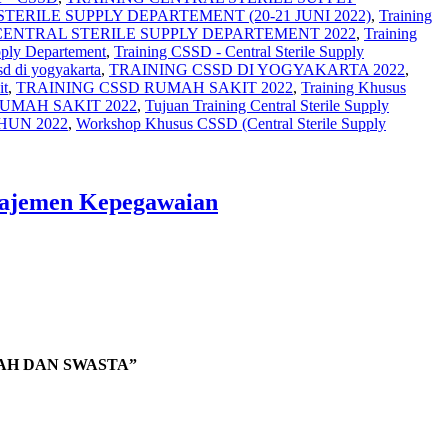
TERILE SUPPLY DEPARTEMENT (20-21 JUNI 2022)
,
Training
CENTRAL STERILE SUPPLY DEPARTEMENT 2022
,
Training
pply Departement
,
Training CSSD - Central Sterile Supply
ssd di yogyakarta
,
TRAINING CSSD DI YOGYAKARTA 2022
,
it
,
TRAINING CSSD RUMAH SAKIT 2022
,
Training Khusus
UMAH SAKIT 2022
,
Tujuan Training Central Sterile Supply
HUN 2022
,
Workshop Khusus CSSD (Central Sterile Supply
najemen Kepegawaian
AH DAN SWASTA”