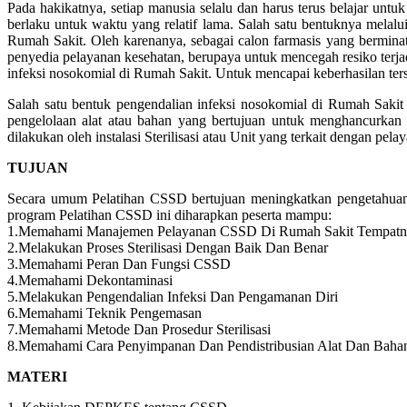
Pada hakikatnya, setiap manusia selalu dan harus terus belajar un
berlaku untuk waktu yang relatif lama. Salah satu bentuknya melalu
Rumah Sakit. Oleh karenanya, sebagai calon farmasis yang bermina
penyedia pelayanan kesehatan, berupaya untuk mencegah resiko terja
infeksi nosokomial di Rumah Sakit. Untuk mencapai keberhasilan ters
Salah satu bentuk pengendalian infeksi nosokomial di Rumah Sakit d
pengelolaan alat atau bahan yang bertujuan untuk menghancurkan s
dilakukan oleh instalasi Sterilisasi atau Unit yang terkait dengan pe
TUJUAN
Secara umum Pelatihan CSSD bertujuan meningkatkan pengetahuan da
program Pelatihan CSSD ini diharapkan peserta mampu:
1.Memahami Manajemen Pelayanan CSSD Di Rumah Sakit Tempatny
2.Melakukan Proses Sterilisasi Dengan Baik Dan Benar
3.Memahami Peran Dan Fungsi CSSD
4.Memahami Dekontaminasi
5.Melakukan Pengendalian Infeksi Dan Pengamanan Diri
6.Memahami Teknik Pengemasan
7.Memahami Metode Dan Prosedur Sterilisasi
8.Memahami Cara Penyimpanan Dan Pendistribusian Alat Dan Bahan 
MATERI