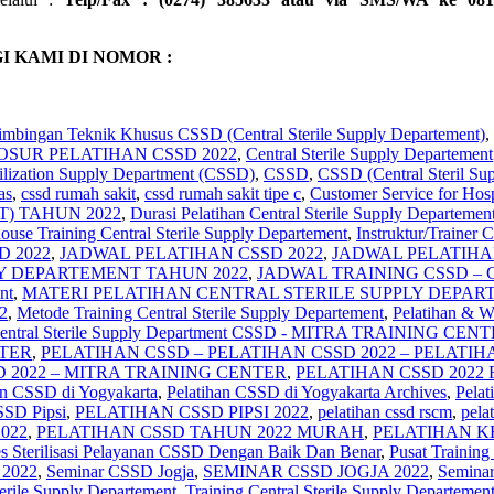
 KAMI DI NOMOR :
imbingan Teknik Khusus CSSD (Central Sterile Supply Departement)
,
OSUR PELATIHAN CSSD 2022
,
Central Sterile Supply Departement
rilization Supply Department (CSSD)
,
CSSD
,
CSSD (Central Steril Sup
as
,
cssd rumah sakit
,
cssd rumah sakit tipe c
,
Customer Service for Hosp
) TAHUN 2022
,
Durasi Pelatihan Central Sterile Supply Departemen
ouse Training Central Sterile Supply Departement
,
Instruktur/Trainer 
D 2022
,
JADWAL PELATIHAN CSSD 2022
,
JADWAL PELATIHAN
Y DEPARTEMENT TAHUN 2022
,
JADWAL TRAINING CSSD – 
nt
,
MATERI PELATIHAN CENTRAL STERILE SUPPLY DEPAR
2
,
Metode Training Central Sterile Supply Departement
,
Pelatihan & 
 Central Sterile Supply Department CSSD - MITRA TRAINING CEN
NTER
,
PELATIHAN CSSD – PELATIHAN CSSD 2022 – PELATIH
 2022 – MITRA TRAINING CENTER
,
PELATIHAN CSSD 2022 
an CSSD di Yogyakarta
,
Pelatihan CSSD di Yogyakarta Archives
,
Pelat
SSD Pipsi
,
PELATIHAN CSSD PIPSI 2022
,
pelatihan cssd rscm
,
pela
022
,
PELATIHAN CSSD TAHUN 2022 MURAH
,
PELATIHAN K
es Sterilisasi Pelayanan CSSD Dengan Baik Dan Benar
,
Pusat Trainin
2022
,
Seminar CSSD Jogja
,
SEMINAR CSSD JOGJA 2022
,
Semina
terile Supply Departement
,
Training Central Sterile Supply Departeme