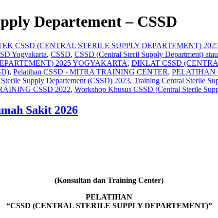
Supply Departement – CSSD
TEK CSSD (CENTRAL STERILE SUPPLY DEPARTEMENT) 202
CSSD Yogyakarta
,
CSSD
,
CSSD (Central Steril Supply Department) atau 
DEPARTEMENT) 2025 YOGYAKARTA
,
DIKLAT CSSD (CENTRA
SD)
,
Pelatihan CSSD - MITRA TRAINING CENTER
,
PELATIHAN 
l Sterile Supply Departement‎ (CSSD) 2023
,
Training Central Sterile 
RAINING CSSD 2022
,
Workshop Khusus CSSD (Central Sterile Supp
umah Sakit 2026
(Konsultan dan Training Center)
PELATIHAN
“CSSD (CENTRAL STERILE SUPPLY DEPARTEMENT)”