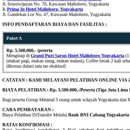
Jl. Sosrowijayan No. 70, Kawasan Malioboro, Yogyakarta
3.
Prima In Hotel Malioboro, Yogyakarta
Jl. Gandekan Lor No. 47, Kawasan Malioboro, Yogyakarta
INFO PENDAFTARAN BIAYA DAN FASILITAS :
Paket A
Rp. 5.500.000,- /peserta
Menginap di
Grand Puri Saron Hotel Malioboro
Yogyakarta
(1 
(makan pagi, makan siang, makan malam), Coffee break 2 kali sehari
dikemas dalam satu tas eksklusif.
CATATAN : KAMI MELAYANI PELATIHAN ONLINE VIA
BIAYA PELATIHAN : Rp. 3.500.000,-/Peserta (Tiga Juta Lima 
Bagi peserta Group Minimal 5 orang untuk wilayah Yogyakarta dan 
CARA PEMBAYARAN :
Biaya Pelatihan DiTransfer Melalui
Bank BNI Cabang Yogyakarta
BATAS KONFIRMASI :
Batas konfirmasi pendaftaran 3 Hari sebelum hari pelatihan m