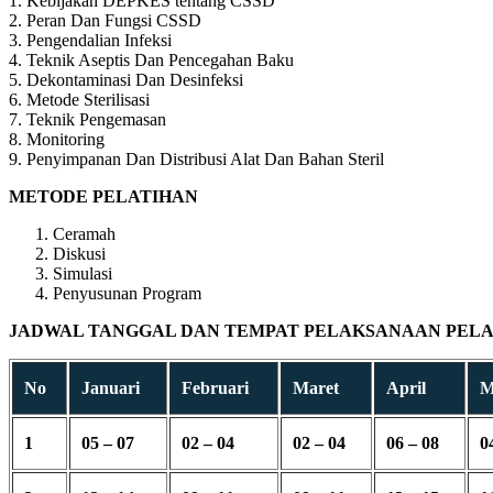
1. Kebijakan DEPKES tentang CSSD
2. Peran Dan Fungsi CSSD
3. Pengendalian Infeksi
4. Teknik Aseptis Dan Pencegahan Baku
5. Dekontaminasi Dan Desinfeksi
6. Metode Sterilisasi
7. Teknik Pengemasan
8. Monitoring
9. Penyimpanan Dan Distribusi Alat Dan Bahan Steril
METODE PELATIHAN
Ceramah
Diskusi
Simulasi
Penyusunan Program
JADWAL TANGGAL DAN TEMPAT PELAKSANAAN PELAT
No
Januari
Februari
Maret
April
M
1
05 – 07
02 – 04
02 – 04
06 – 08
0