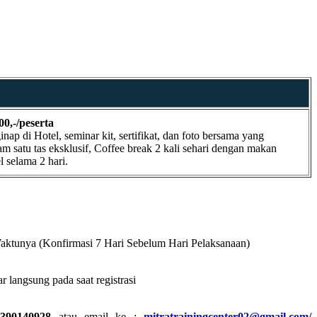
00,-/peserta
ap di Hotel, seminar kit, sertifikat, dan foto bersama yang
m satu tas eksklusif, Coffee break 2 kali sehari dengan makan
l selama 2 hari.
Waktunya (Konfirmasi 7 Hari Sebelum Hari Pelaksanaan)
r langsung pada saat registrasi
390140928
atau email ke :
mitratrainingcenter02@gmail.com/