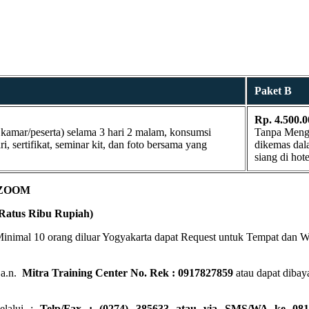
Paket B
Rp. 4.500.0
kamar/peserta) selama 3 hari 2 malam, konsumsi
Tanpa Mengin
, sertifikat, seminar kit, dan foto bersama yang
dikemas dala
siang di hote
 ZOOM
Ratus Ribu Rupiah)
Minimal 10 orang diluar Yogyakarta dapat Request untuk Tempat dan 
a.n.
Mitra Training Center No. Rek : 0917827859
atau dapat dibaya
elalui :
Telp/Fax : (0274) 385633 atau via SMS/WA ke 081