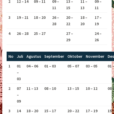
2
12 – 14
09 – 11
09 –
13 –
11 –
09 –
11
15
13
11
3
19 – 21
18 – 20
26 –
20 –
18 –
17 –
28
22
20
19
4
26 – 28
25 – 27
27 –
24 –
29
26
No
Juli
Agustus
September
Oktober
November
De
1
01
04 – 06
01 – 03
05 – 07
03 – 05
01 
–
03
2
07
11 – 13
08 – 10
13 – 15
10 – 12
08 
–
09
3
14
18 – 20
15 – 17
20 – 22
17 – 19
15 