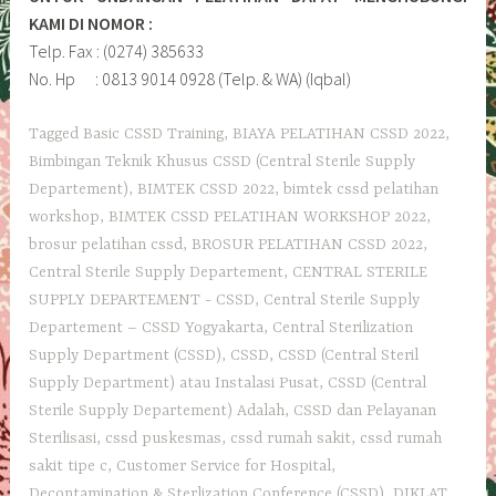
KAMI DI NOMOR :
Telp. Fax : (0274) 385633
No. Hp : 0813 9014 0928 (Telp. & WA) (Iqbal)
Tagged
Basic CSSD Training
,
BIAYA PELATIHAN CSSD 2022
,
Bimbingan Teknik Khusus CSSD (Central Sterile Supply
Departement)
,
BIMTEK CSSD 2022
,
bimtek cssd pelatihan
workshop
,
BIMTEK CSSD PELATIHAN WORKSHOP 2022
,
brosur pelatihan cssd
,
BROSUR PELATIHAN CSSD 2022
,
Central Sterile Supply Departement
,
CENTRAL STERILE
SUPPLY DEPARTEMENT - CSSD
,
Central Sterile Supply
Departement – CSSD Yogyakarta
,
Central Sterilization
Supply Department (CSSD)
,
CSSD
,
CSSD (Central Steril
Supply Department) atau Instalasi Pusat
,
CSSD (Central
Sterile Supply Departement) Adalah
,
CSSD dan Pelayanan
Sterilisasi
,
cssd puskesmas
,
cssd rumah sakit
,
cssd rumah
sakit tipe c
,
Customer Service for Hospital
,
Decontamination & Sterlization Conference (CSSD)
,
DIKLAT