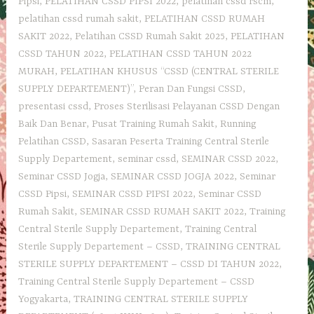
Pipsi
,
PELATIHAN CSSD PIPSI 2022
,
pelatihan cssd rscm
,
pelatihan cssd rumah sakit
,
PELATIHAN CSSD RUMAH
SAKIT 2022
,
Pelatihan CSSD Rumah Sakit 2025
,
PELATIHAN
CSSD TAHUN 2022
,
PELATIHAN CSSD TAHUN 2022
MURAH
,
PELATIHAN KHUSUS “CSSD (CENTRAL STERILE
SUPPLY DEPARTEMENT)”
,
Peran Dan Fungsi CSSD
,
presentasi cssd
,
Proses Sterilisasi Pelayanan CSSD Dengan
Baik Dan Benar
,
Pusat Training Rumah Sakit
,
Running
Pelatihan CSSD
,
Sasaran Peserta Training Central Sterile
Supply Departement
,
seminar cssd
,
SEMINAR CSSD 2022
,
Seminar CSSD Jogja
,
SEMINAR CSSD JOGJA 2022
,
Seminar
CSSD Pipsi
,
SEMINAR CSSD PIPSI 2022
,
Seminar CSSD
Rumah Sakit
,
SEMINAR CSSD RUMAH SAKIT 2022
,
Training
Central Sterile Supply Departement
,
Training Central
Sterile Supply Departement – CSSD
,
TRAINING CENTRAL
STERILE SUPPLY DEPARTEMENT – CSSD DI TAHUN 2022
,
Training Central Sterile Supply Departement – CSSD
Yogyakarta
,
TRAINING CENTRAL STERILE SUPPLY