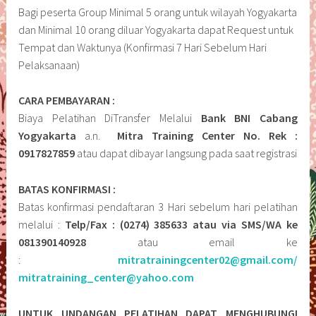
Bagi peserta Group Minimal 5 orang untuk wilayah Yogyakarta
dan Minimal 10 orang diluar Yogyakarta dapat Request untuk
Tempat dan Waktunya (Konfirmasi 7 Hari Sebelum Hari
Pelaksanaan)
CARA PEMBAYARAN :
Biaya Pelatihan DiTransfer Melalui
Bank BNI Cabang
Yogyakarta
a.n.
Mitra Training Center No. Rek :
0917827859
atau dapat dibayar langsung pada saat registrasi
BATAS KONFIRMASI :
Batas konfirmasi pendaftaran 3 Hari sebelum hari pelatihan
melalui :
Telp/Fax : (0274) 385633 atau via SMS/WA ke
081390140928
atau email ke
:
mitratrainingcenter02@gmail.com/
mitratraining_center@yahoo.com
UNTUK UNDANGAN PELATIHAN DAPAT MENGHUBUNGI