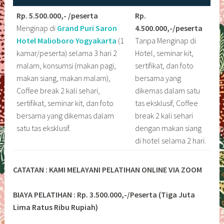
Rp. 5.500.000,- /peserta
Rp.
Menginap di
Grand Puri Saron
4.500.000,-/peserta
Hotel Malioboro
Yogyakarta
(1
Tanpa Menginap di
kamar/peserta) selama 3 hari 2
Hotel, seminar kit,
malam, konsumsi (makan pagi,
sertifikat, dan foto
makan siang, makan malam),
bersama yang
Coffee break 2 kali sehari,
dikemas dalam satu
sertifikat, seminar kit, dan foto
tas eksklusif, Coffee
bersama yang dikemas dalam
break 2 kali sehari
satu tas eksklusif.
dengan makan siang
di hotel selama 2 hari.
CATATAN : KAMI MELAYANI PELATIHAN ONLINE VIA ZOOM
BIAYA PELATIHAN : Rp. 3.500.000,-/Peserta (Tiga Juta
Lima Ratus Ribu Rupiah)