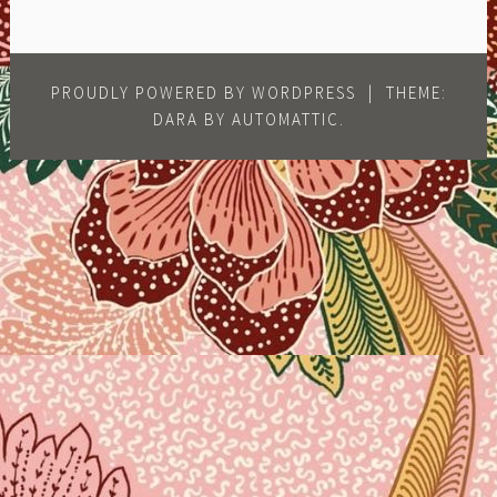
PROUDLY POWERED BY WORDPRESS
|
THEME:
DARA BY
AUTOMATTIC
.