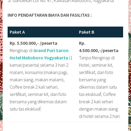
Jl. Gandekan Lor No. 47, Kawasan Malioboro, Yogyakarta
INFO PENDAFTARAN BIAYA DAN FASILITAS :
Paket A
Paket B
Rp. 5.500.000,- /peserta
Rp.
Menginap di
Grand Puri Saron
4.500.000,-/peserta
Hotel Malioboro
Yogyakarta
(1
Tanpa Menginap di
kamar/peserta) selama 3 hari 2
Hotel, seminar kit,
malam, konsumsi (makan pagi,
sertifikat, dan foto
makan siang, makan malam),
bersama yang
Coffee break 2 kali sehari,
dikemas dalam satu
sertifikat, seminar kit, dan foto
tas eksklusif, Coffee
bersama yang dikemas dalam
break 2 kali sehari
satu tas eksklusif.
dengan makan siang
di hotel selama 2 hari.