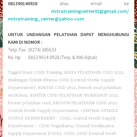
081390140928
atau email ke
:
mitratrainingcenter02@gmail.com/
mitratraining_center@yahoo.com
UNTUK UNDANGAN PELATIHAN DAPAT MENGHUBUNGI
KAMI DI NOMOR :
Telp. Fax : (0274) 385633
No. Hp : 0813 9014 0928 (Telp. & WA) (Iqbal)
Tagged
Basic CSSD Training
,
BIAYA PELATIHAN CSSD 2022
,
Bimbingan Teknik Khusus CSSD (Central Sterile Supply
Departement)
,
BIMTEK CSSD 2022
,
bimtek cssd pelatihan
workshop
,
BIMTEK CSSD PELATIHAN WORKSHOP 2022
,
brosur pelatihan cssd
,
BROSUR PELATIHAN CSSD 2022
,
Central Sterile Supply Departement
,
CENTRAL STERILE
SUPPLY DEPARTEMENT - CSSD
,
Central Sterile Supply
Departement – CSSD Yogyakarta
,
Central Sterilization
Supply Department (CSSD)
,
CSSD
,
CSSD (Central Steril