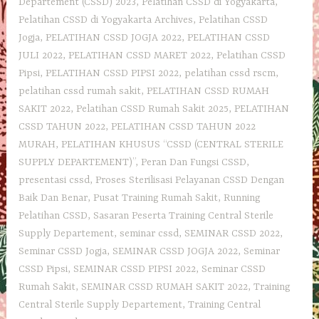
Departement‎ (CSSD) 2023
,
Pelatihan CSSD di Yogyakarta
,
Pelatihan CSSD di Yogyakarta Archives
,
Pelatihan CSSD
Jogja
,
PELATIHAN CSSD JOGJA 2022
,
PELATIHAN CSSD
JULI 2022
,
PELATIHAN CSSD MARET 2022
,
Pelatihan CSSD
Pipsi
,
PELATIHAN CSSD PIPSI 2022
,
pelatihan cssd rscm
,
pelatihan cssd rumah sakit
,
PELATIHAN CSSD RUMAH
SAKIT 2022
,
Pelatihan CSSD Rumah Sakit 2025
,
PELATIHAN
CSSD TAHUN 2022
,
PELATIHAN CSSD TAHUN 2022
MURAH
,
PELATIHAN KHUSUS “CSSD (CENTRAL STERILE
SUPPLY DEPARTEMENT)”
,
Peran Dan Fungsi CSSD
,
presentasi cssd
,
Proses Sterilisasi Pelayanan CSSD Dengan
Baik Dan Benar
,
Pusat Training Rumah Sakit
,
Running
Pelatihan CSSD
,
Sasaran Peserta Training Central Sterile
Supply Departement
,
seminar cssd
,
SEMINAR CSSD 2022
,
Seminar CSSD Jogja
,
SEMINAR CSSD JOGJA 2022
,
Seminar
CSSD Pipsi
,
SEMINAR CSSD PIPSI 2022
,
Seminar CSSD
Rumah Sakit
,
SEMINAR CSSD RUMAH SAKIT 2022
,
Training
Central Sterile Supply Departement
,
Training Central