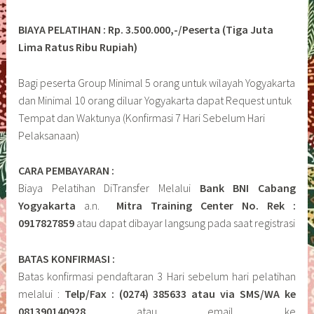
BIAYA PELATIHAN : Rp. 3.500.000,-/Peserta (Tiga Juta
Lima Ratus Ribu Rupiah)
Bagi peserta Group Minimal 5 orang untuk wilayah Yogyakarta
dan Minimal 10 orang diluar Yogyakarta dapat Request untuk
Tempat dan Waktunya (Konfirmasi 7 Hari Sebelum Hari
Pelaksanaan)
CARA PEMBAYARAN :
Biaya Pelatihan DiTransfer Melalui
Bank BNI Cabang
Yogyakarta
a.n.
Mitra Training Center No. Rek :
0917827859
atau dapat dibayar langsung pada saat registrasi
BATAS KONFIRMASI :
Batas konfirmasi pendaftaran 3 Hari sebelum hari pelatihan
melalui :
Telp/Fax : (0274) 385633 atau via SMS/WA ke
081390140928
atau email ke