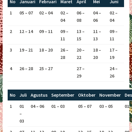
No
Januari
Februari
Maret
April
Mei
Juni
1
05 – 07
02 – 04
02 –
06 –
04 –
02 –
04
08
06
04
2
12 – 14
09 – 11
09 –
13 –
11 –
09 –
11
15
13
11
3
19 – 21
18 – 20
26 –
20 –
18 –
17 –
28
22
20
19
4
26 – 28
25 – 27
27 –
24 –
29
26
No
Juli
Agustus
September
Oktober
November
De
1
01
04 – 06
01 – 03
05 – 07
03 – 05
01 
–
03
2
07
11 – 13
08 – 10
13 – 15
10 – 12
08 