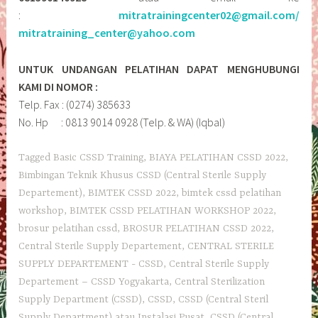
:
mitratrainingcenter02@gmail.com/
mitratraining_center@yahoo.com
UNTUK UNDANGAN PELATIHAN DAPAT MENGHUBUNGI
KAMI DI NOMOR :
Telp. Fax : (0274) 385633
No. Hp : 0813 9014 0928 (Telp. & WA) (Iqbal)
Tagged
Basic CSSD Training
,
BIAYA PELATIHAN CSSD 2022
,
Bimbingan Teknik Khusus CSSD (Central Sterile Supply
Departement)
,
BIMTEK CSSD 2022
,
bimtek cssd pelatihan
workshop
,
BIMTEK CSSD PELATIHAN WORKSHOP 2022
,
brosur pelatihan cssd
,
BROSUR PELATIHAN CSSD 2022
,
Central Sterile Supply Departement
,
CENTRAL STERILE
SUPPLY DEPARTEMENT - CSSD
,
Central Sterile Supply
Departement – CSSD Yogyakarta
,
Central Sterilization
Supply Department (CSSD)
,
CSSD
,
CSSD (Central Steril
Supply Department) atau Instalasi Pusat
,
CSSD (Central