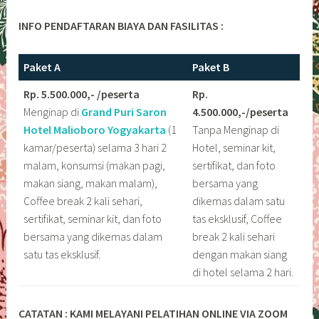
INFO PENDAFTARAN BIAYA DAN FASILITAS :
Paket A
Paket B
Rp. 5.500.000,- /peserta
Rp.
Menginap di
Grand Puri Saron
4.500.000,-/peserta
Hotel Malioboro
Yogyakarta
(1
Tanpa Menginap di
kamar/peserta) selama 3 hari 2
Hotel, seminar kit,
malam, konsumsi (makan pagi,
sertifikat, dan foto
makan siang, makan malam),
bersama yang
Coffee break 2 kali sehari,
dikemas dalam satu
sertifikat, seminar kit, dan foto
tas eksklusif, Coffee
bersama yang dikemas dalam
break 2 kali sehari
satu tas eksklusif.
dengan makan siang
di hotel selama 2 hari.
CATATAN : KAMI MELAYANI PELATIHAN ONLINE VIA ZOOM