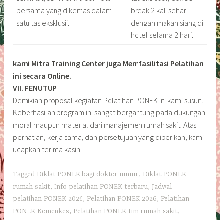
bersama yang dikemas dalam
break 2 kali sehari
satu tas eksklusif.
dengan makan siang di
hotel selama 2 hari.
kami Mitra Training Center juga Memfasilitasi Pelatihan
ini secara Online.
VII. PENUTUP
Demikian proposal kegiatan Pelatihan PONEK ini kami susun.
Keberhasilan program ini sangat bergantung pada dukungan
moral maupun material dari manajemen rumah sakit. Atas
perhatian, kerja sama, dan persetujuan yang diberikan, kami
ucapkan terima kasih.
Tagged
Diklat PONEK bagi dokter umum
,
Diklat PONEK
rumah sakit
,
Info pelatihan PONEK terbaru
,
Jadwal
pelatihan PONEK 2026
,
Pelatihan PONEK 2026
,
Pelatihan
PONEK Kemenkes
,
Pelatihan PONEK tim rumah sakit
,