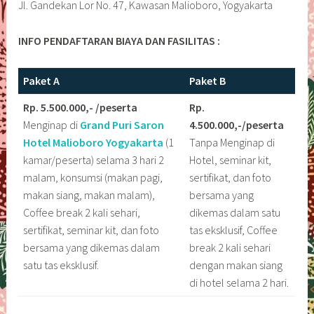
Jl. Gandekan Lor No. 47, Kawasan Malioboro, Yogyakarta
INFO PENDAFTARAN BIAYA DAN FASILITAS :
Paket A
Paket B
Rp. 5.500.000,- /peserta
Rp.
Menginap di
Grand Puri Saron
4.500.000,-/peserta
Hotel Malioboro
Yogyakarta
(1
Tanpa Menginap di
kamar/peserta) selama 3 hari 2
Hotel, seminar kit,
malam, konsumsi (makan pagi,
sertifikat, dan foto
makan siang, makan malam),
bersama yang
Coffee break 2 kali sehari,
dikemas dalam satu
sertifikat, seminar kit, dan foto
tas eksklusif, Coffee
bersama yang dikemas dalam
break 2 kali sehari
satu tas eksklusif.
dengan makan siang
di hotel selama 2 hari.