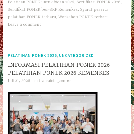
Pelatihan PONEK untuk bidan 2026
,
Sertifikasi PONEK 2026
,
Sertifikat PONEK ber-SKP Kemenkes
,
Syarat peserta
pelatihan PONEK terbaru
,
Workshop PONEK terbaru
Leave a comment
,
PELATIHAN PONEK 2026
UNCATEGORIZED
INFORMASI PELATIHAN PONEK 2026 –
PELATIHAN PONEK 2026 KEMENKES
Juli 21, 2026
mitratrainingcenter