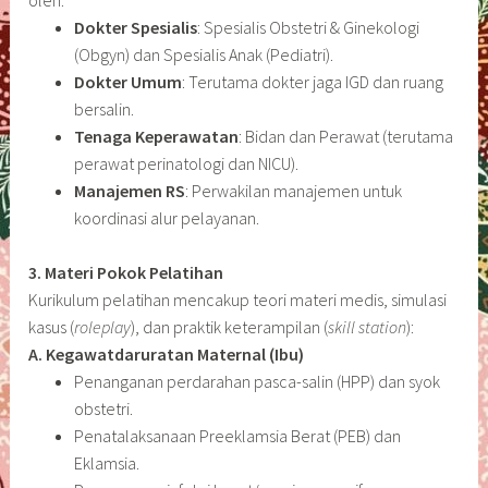
Dokter Spesialis
: Spesialis Obstetri & Ginekologi
(Obgyn) dan Spesialis Anak (Pediatri).
Dokter Umum
: Terutama dokter jaga IGD dan ruang
bersalin.
Tenaga Keperawatan
: Bidan dan Perawat (terutama
perawat perinatologi dan NICU).
Manajemen RS
: Perwakilan manajemen untuk
koordinasi alur pelayanan.
3. Materi Pokok Pelatihan
Kurikulum pelatihan mencakup teori materi medis, simulasi
kasus (
roleplay
), dan praktik keterampilan (
skill station
):
A. Kegawatdaruratan Maternal (Ibu)
Penanganan perdarahan pasca-salin (HPP) dan syok
obstetri.
Penatalaksanaan Preeklamsia Berat (PEB) dan
Eklamsia.