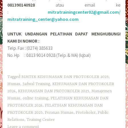
081390140928
atau email ke
:
mitratrainingcenter02@gmail.com/
mitratraining_center@yahoo.com
UNTUK UNDANGAN PELATIHAN DAPAT MENGHUBUNGI
KAMI DI NOMOR :
Telp. Fax : (0274) 385633
No. Hp : 0813 9014 0928 (Telp. & WA) (Iqbal)
Tagged
BIMTEK KEHUMASAN DAN PROTOKOLER 2025
,
Humas
,
Jadwal Training
,
KEHUMASAN DAN PROTOKOLER
2024
,
KEHUMASAN DAN PROTOKOLER 2025
,
Manajemen
Humas
,
online training
,
PELATIHAN KEHUMASAN DAN
PROTOKOLER 2024
,
PELATIHAN KEHUMASAN DAN
PROTOKOLER 2025
,
Peranan Humas
,
Protokoler
,
Public
Relations
,
Training Center
Leave a comment