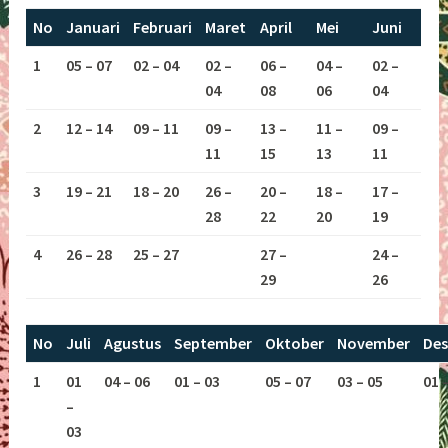
No
Januari
Februari
Maret
April
Mei
Juni
1
05 – 07
02 – 04
02 –
06 –
04 –
02 –
04
08
06
04
2
12 – 14
09 – 11
09 –
13 –
11 –
09 –
11
15
13
11
3
19 – 21
18 – 20
26 –
20 –
18 –
17 –
28
22
20
19
4
26 – 28
25 – 27
27 –
24 –
29
26
No
Juli
Agustus
September
Oktober
November
De
1
01
04 – 06
01 – 03
05 – 07
03 – 05
01 
–
03