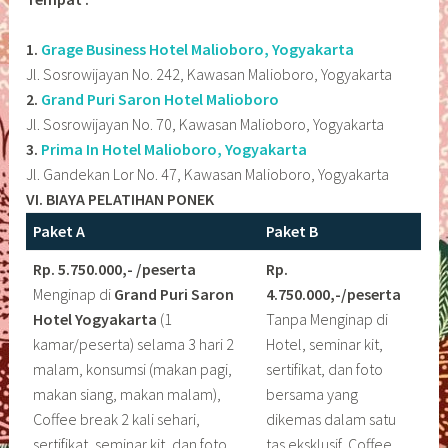
1.
Grage Business Hotel Malioboro, Yogyakarta
Jl. Sosrowijayan No. 242, Kawasan Malioboro, Yogyakarta
2.
Grand Puri Saron Hotel Malioboro
Jl. Sosrowijayan No. 70, Kawasan Malioboro, Yogyakarta
3.
Prima In Hotel Malioboro, Yogyakarta
Jl. Gandekan Lor No. 47, Kawasan Malioboro, Yogyakarta
VI. BIAYA PELATIHAN PONEK
Paket A
Paket B
Rp. 5.750.000,- /peserta
Rp.
Menginap di
Grand Puri Saron
4.750.000,-/peserta
Hotel Yogyakarta
(1
Tanpa Menginap di
kamar/peserta) selama 3 hari 2
Hotel, seminar kit,
malam, konsumsi (makan pagi,
sertifikat, dan foto
makan siang, makan malam),
bersama yang
Coffee break 2 kali sehari,
dikemas dalam satu
sertifikat, seminar kit, dan foto
tas eksklusif, Coffee