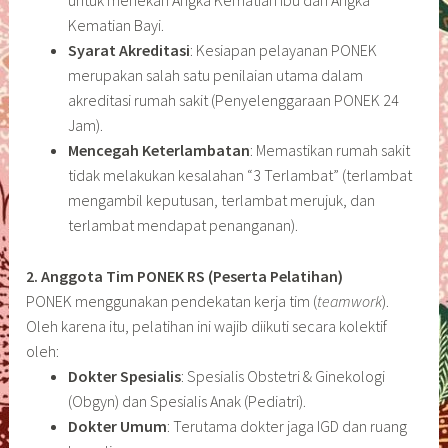
untuk menekan Angka Kematian Ibu dan Angka
Kematian Bayi.
Syarat Akreditasi
: Kesiapan pelayanan PONEK
merupakan salah satu penilaian utama dalam
akreditasi rumah sakit (Penyelenggaraan PONEK 24
Jam).
Mencegah Keterlambatan
: Memastikan rumah sakit
tidak melakukan kesalahan “3 Terlambat” (terlambat
mengambil keputusan, terlambat merujuk, dan
terlambat mendapat penanganan).
2. Anggota Tim PONEK RS (Peserta Pelatihan)
PONEK menggunakan pendekatan kerja tim (
teamwork
).
Oleh karena itu, pelatihan ini wajib diikuti secara kolektif
oleh:
Dokter Spesialis
: Spesialis Obstetri & Ginekologi
(Obgyn) dan Spesialis Anak (Pediatri).
Dokter Umum
: Terutama dokter jaga IGD dan ruang