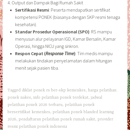
4. Output dan Dampak Bagi Rumah Sakit
Sertifikasi Resmi
: Peserta mendapatkan sertifikat
kompetensi PONEK (biasanya dengan SKP resmi tenaga
kesehatan).
Standar Prosedur Operasional (SPO)
: RS mampu
menyusun alur pelayanan IGD, Kamar Bersalin, Kamar
Operasi, hingga NICU yang sinkron.
Respon Cepat (
Response Time
)
: Tim medis mampu
melakukan tindakan penyelamatan dalam hitungan
menit sejak pasien tiba.
Tagged
diklat ponek rs ber-skp kemenkes
,
harga pelatihan
ponek nakes
,
info pelatihan ponek terdekat
,
jadwal
pelatihan ponek 2026 terbaru
,
pelatihan ponek
bersertifikat kemenkes
,
pelatihan ponek blanded learning
2026
,
pendaftaran pelatihan ponek rumah sakit
,
provider
resmi pelatihan ponek indonesia