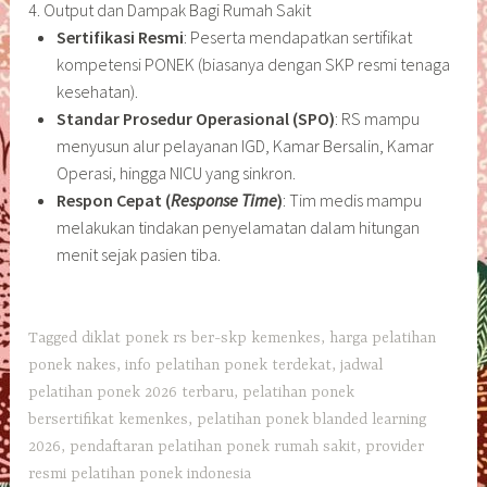
4. Output dan Dampak Bagi Rumah Sakit
Sertifikasi Resmi
: Peserta mendapatkan sertifikat
kompetensi PONEK (biasanya dengan SKP resmi tenaga
kesehatan).
Standar Prosedur Operasional (SPO)
: RS mampu
menyusun alur pelayanan IGD, Kamar Bersalin, Kamar
Operasi, hingga NICU yang sinkron.
Respon Cepat (
Response Time
)
: Tim medis mampu
melakukan tindakan penyelamatan dalam hitungan
menit sejak pasien tiba.
Tagged
diklat ponek rs ber-skp kemenkes
,
harga pelatihan
ponek nakes
,
info pelatihan ponek terdekat
,
jadwal
pelatihan ponek 2026 terbaru
,
pelatihan ponek
bersertifikat kemenkes
,
pelatihan ponek blanded learning
2026
,
pendaftaran pelatihan ponek rumah sakit
,
provider
resmi pelatihan ponek indonesia