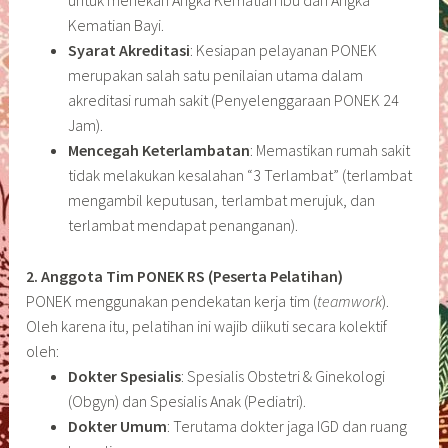
untuk menekan Angka Kematian Ibu dan Angka
Kematian Bayi.
Syarat Akreditasi
: Kesiapan pelayanan PONEK
merupakan salah satu penilaian utama dalam
akreditasi rumah sakit (Penyelenggaraan PONEK 24
Jam).
Mencegah Keterlambatan
: Memastikan rumah sakit
tidak melakukan kesalahan “3 Terlambat” (terlambat
mengambil keputusan, terlambat merujuk, dan
terlambat mendapat penanganan).
2. Anggota Tim PONEK RS (Peserta Pelatihan)
PONEK menggunakan pendekatan kerja tim (
teamwork
).
Oleh karena itu, pelatihan ini wajib diikuti secara kolektif
oleh:
Dokter Spesialis
: Spesialis Obstetri & Ginekologi
(Obgyn) dan Spesialis Anak (Pediatri).
Dokter Umum
: Terutama dokter jaga IGD dan ruang