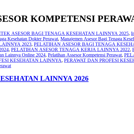
SESOR KOMPETENSI PERAWA
MTEK ASESOR BAGI TENAGA KESEHATAN LAINNYA 2025
,
I
aga Kesehatan Dokter Perawat
,
Manajemen Asesor Bagi Tenaga Keseh
LAINNYA 2023
,
PELATIHAN ASESOR BAGI TENAGA KESEHA
2024
,
PELATIHAN ASESOR TENAGA KERJA LAINNYA 2022
,
tan Lainnya Online 2024
,
Pelatihan Assesor Kompetensi Perawat
,
PEL
FESI KESEHATAN LAINNYA
,
PERAWAT DAN PROFESI KESE
erawat
ESEHATAN LAINNYA 2026