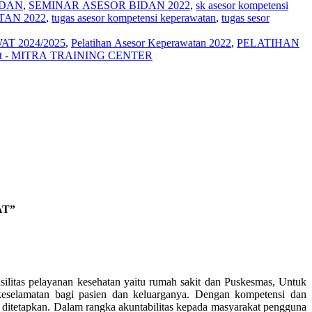
IDAN
,
SEMINAR ASESOR BIDAN 2022
,
sk asesor kompetensi
AN 2022
,
tugas asesor kompetensi keperawatan
,
tugas sesor
T 2024/2025
,
Pelatihan Asesor Keperawatan 2022
,
PELATIHAN
awat - MITRA TRAINING CENTER
AT”
ilitas pelayanan kesehatan yaitu rumah sakit dan Puskesmas, Untuk
eselamatan bagi pasien dan keluarganya. Dengan kompetensi dan
 ditetapkan. Dalam rangka akuntabilitas kepada masyarakat pengguna