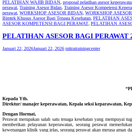
PELATIHAN WAJIB BIDAN
,
proposal pelatihan asesor keperawat
perawat
,
Training Asesor Bidan
,
Training Asesor Kompetensi Keper
perawat
,
WORKSHOP ASESOR BIDAN
,
WORKSHOP ASESOR 
Bimtek Khusus Asesor Bagi Tenaga Kesehatan
,
PELATIHAN ASES
ASESOR KOMPETENSI BAGI PERAWAT
,
PELATIHAN ASES
PELATIHAN ASESOR BAGI PERAWAT 2
Januari 22, 2026
Januari 22, 2026
mitratrainingcenter
“P
Kepada Yth.
Direktur/ manajer keperawatan, Kepala seksi keparawatan, Ke
Dengan Hormat,
Perawat merupakan salah satu tenaga kesehatan yang mempuyai tuga
memberikan pelayanan keperawatan, seorang perawat memerlukan
kewenangan klinik yang jelas, seorang perawat akan merasa aman da