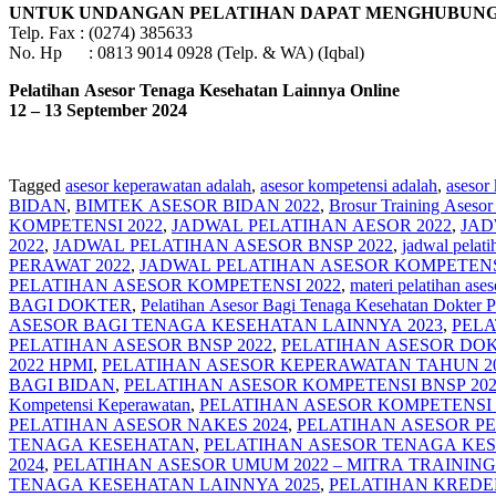
UNTUK UNDANGAN PELATIHAN DAPAT MENGHUBUNGI
Telp. Fax : (0274) 385633
No. Hp : 0813 9014 0928 (Telp. & WA) (Iqbal)
Pelatihan Asesor Tenaga Kesehatan Lainnya Online
12 – 13 September 2024
Tagged
asesor keperawatan adalah
,
asesor kompetensi adalah
,
asesor
BIDAN
,
BIMTEK ASESOR BIDAN 2022
,
Brosur Training Aseso
KOMPETENSI 2022
,
JADWAL PELATIHAN AESOR 2022
,
JAD
2022
,
JADWAL PELATIHAN ASESOR BNSP 2022
,
jadwal pelat
PERAWAT 2022
,
JADWAL PELATIHAN ASESOR KOMPETENS
PELATIHAN ASESOR KOMPETENSI 2022
,
materi pelatihan ase
BAGI DOKTER
,
Pelatihan Asesor Bagi Tenaga Kesehatan Dokter P
ASESOR BAGI TENAGA KESEHATAN LAINNYA 2023
,
PELA
PELATIHAN ASESOR BNSP 2022
,
PELATIHAN ASESOR DOK
2022 HPMI
,
PELATIHAN ASESOR KEPERAWATAN TAHUN 2
BAGI BIDAN
,
PELATIHAN ASESOR KOMPETENSI BNSP 202
Kompetensi Keperawatan
,
PELATIHAN ASESOR KOMPETENSI 
PELATIHAN ASESOR NAKES 2024
,
PELATIHAN ASESOR P
TENAGA KESEHATAN
,
PELATIHAN ASESOR TENAGA KES
2024
,
PELATIHAN ASESOR UMUM 2022 – MITRA TRAININ
TENAGA KESEHATAN LAINNYA 2025
,
PELATIHAN KREDE