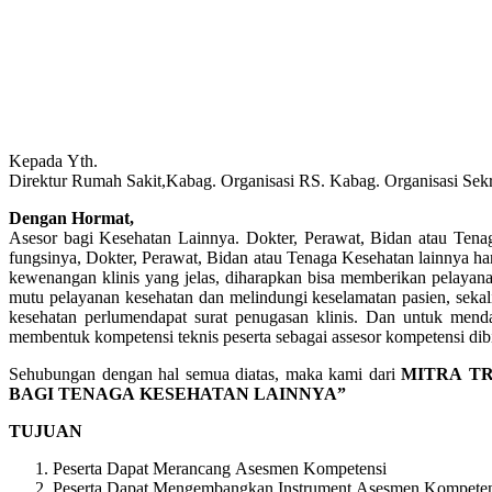
Kepada Yth.
Direktur Rumah Sakit,Kabag. Organisasi RS. Kabag. Organisasi Sekr
Dengan Hormat,
Asesor bagi Kesehatan Lainnya. Dokter, Perawat, Bidan atau Tena
fungsinya, Dokter, Perawat, Bidan atau Tenaga Kesehatan lainnya h
kewenangan klinis yang jelas, diharapkan bisa memberikan pelayan
mutu pelayanan kesehatan dan melindungi keselamatan pasien, sekal
kesehatan perlumendapat surat penugasan klinis. Dan untuk menda
membentuk kompetensi teknis peserta sebagai assesor kompetensi dibi
Sehubungan dengan hal semua diatas, maka kami dari
MITRA T
BAGI TENAGA KESEHATAN LAINNYA”
TUJUAN
Peserta Dapat Merancang Asesmen Kompetensi
Peserta Dapat Mengembangkan Instrument Asesmen Kompeten