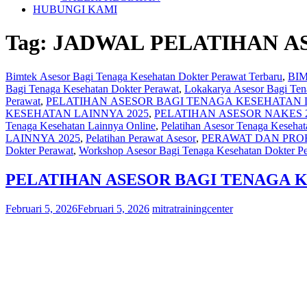
HUBUNGI KAMI
Tag:
JADWAL PELATIHAN A
Bimtek Asesor Bagi Tenaga Kesehatan Dokter Perawat Terbaru
,
BI
Bagi Tenaga Kesehatan Dokter Perawat
,
Lokakarya Asesor Bagi Ten
Perawat
,
PELATIHAN ASESOR BAGI TENAGA KESEHATAN 
KESEHATAN LAINNYA 2025
,
PELATIHAN ASESOR NAKES 
Tenaga Kesehatan Lainnya Online
,
Pelatihan Asesor Tenaga Keseha
LAINNYA 2025
,
Pelatihan Perawat Asesor
,
PERAWAT DAN PRO
Dokter Perawat
,
Workshop Asesor Bagi Tenaga Kesehatan Dokter P
PELATIHAN ASESOR BAGI TENAGA K
Februari 5, 2026
Februari 5, 2026
mitratrainingcenter