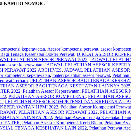
 KAMI DI NOMOR :
 kompetensi keperawatan
,
Asesor kompetensi perawat
,
asesor kompetens
r Bagi Tenaga Kesehatan Dokter Perawat
,
DIKLAT ASESOR KEPER
WAL PELATIHAN AESOR PERAWAT 2022
,
JADWAL PELATIHA
ihan asesor keperawatan
,
JADWAL PELATIHAN ASESOR KEPERA
I PERAWAT 2022 ARCHIVES
,
JADWAL PELATIHAN ASESOR 
sor kompetensi keperawatan
,
materi pelatihan asesor perawat
,
Pelatihan
erawat Terbaru
,
PELATIHAN ASESOR BAGI TENAGA KESEHATA
TIHAN ASESOR BAGI TENAGA KESEHATAN LAINNYA 2025
TER 2022
,
Pelatihan Asesor Keperawatan
,
PELATIHAN ASESOR 
022
,
PELATIHAN ASESOR KOMPETENSI
,
PELATIHAN ASESO
2
,
PELATIHAN ASESOR KOMPETENSI DAN KREDENSIAL B
KEPERAWATAN HPMI 2022
,
Pelatihan Asesor Kompetensi Perawat
ERAWAT
,
PELATIHAN ASESOR PERAWAT 2022
,
PELATIHAN A
EHATAN LAINNYA 2022
,
Pelatihan Asesor Tenaga Kesehatan Lain
G CENTER
,
Pelatihan Asessor Kompetensi Kerja Bidan
,
Pelatihan Ass
NSIAL TENAGA KESEHATAN LAIN 2022
,
Pelatihan Perawat Ase