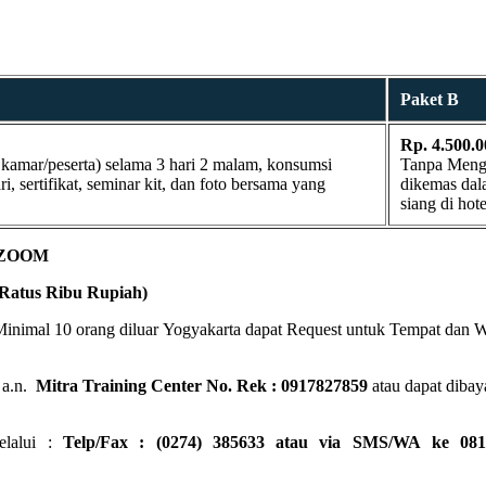
Paket B
Rp. 4.500.0
kamar/peserta) selama 3 hari 2 malam, konsumsi
Tanpa Mengin
, sertifikat, seminar kit, dan foto bersama yang
dikemas dala
siang di hote
 ZOOM
Ratus Ribu Rupiah)
Minimal 10 orang diluar Yogyakarta dapat Request untuk Tempat dan 
a.n.
Mitra Training Center No. Rek : 0917827859
atau dapat dibaya
elalui :
Telp/Fax : (0274) 385633 atau via SMS/WA ke 081