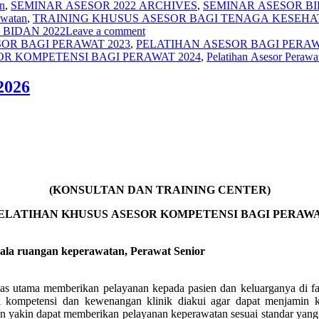
an
,
SEMINAR ASESOR 2022 ARCHIVES
,
SEMINAR ASESOR B
awatan
,
TRAINING KHUSUS ASESOR BAGI TENAGA KESEHAT
BIDAN 2022
Leave a comment
OR BAGI PERAWAT 2023
,
PELATIHAN ASESOR BAGI PERAWA
OR KOMPETENSI BAGI PERAWAT 2024
,
Pelatihan Asesor Per
026
(KONSULTAN DAN TRAINING CENTER)
ELATIHAN KHUSUS ASESOR KOMPETENSI BAGI PERAW
pala ruangan keperawatan, Perawat Senior
s utama memberikan pelayanan kepada pasien dan keluarganya di fas
 kompetensi dan kewenangan klinik diakui agar dapat menjamin k
n yakin dapat memberikan pelayanan keperawatan sesuai standar yang