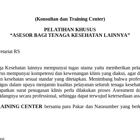
(Konsultan dan Training Center)
PELATIHAN KHUSUS
“ASESOR BAGI TENAGA KESEHATAN LAINNYA”
etariat RS
ga Kesehatan lainnya mempunyai tugas utama yaitu memberikan pela
arus mempunyai kompetensi dan kewenangan klinis yang diakui, agar 
an kesehatan sesuai standar yang ditetapkan. Menimbang bahwa profes
igus dalam upaya menjamin kualitas pelayanan seluruh tenaga keseha
patkan surat penugasan klinis perlu dilakukan proses Asessment d
dangnya secara professional, sehingga dapat terwujud ketersediaan ass
RAINING CENTER
bersama para Pakar dan Narasumber yang ber
si