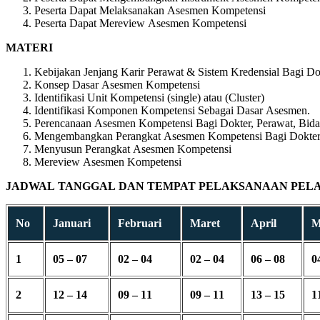
Peserta Dapat Melaksanakan Asesmen Kompetensi
Peserta Dapat Mereview Asesmen Kompetensi
MATERI
Kebijakan Jenjang Karir Perawat & Sistem Kredensial Bagi Do
Konsep Dasar Asesmen Kompetensi
Identifikasi Unit Kompetensi (single) atau (Cluster)
Identifikasi Komponen Kompetensi Sebagai Dasar Asesmen.
Perencanaan Asesmen Kompetensi Bagi Dokter, Perawat, Bida
Mengembangkan Perangkat Asesmen Kompetensi Bagi Dokter, 
Menyusun Perangkat Asesmen Kompetensi
Mereview Asesmen Kompetensi
JADWAL TANGGAL DAN TEMPAT PELAKSANAAN PELAT
No
Januari
Februari
Maret
April
M
1
05 – 07
02 – 04
02 – 04
06 – 08
0
2
12 – 14
09 – 11
09 – 11
13 – 15
1