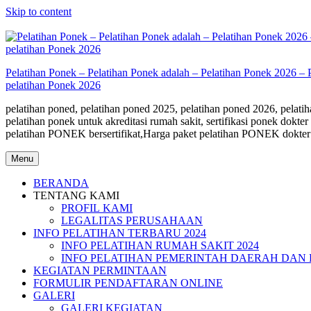
Skip to content
Pelatihan Ponek – Pelatihan Ponek adalah – Pelatihan Ponek 2026 – 
pelatihan Ponek 2026
pelatihan poned, pelatihan poned 2025, pelatihan poned 2026, pelatihan poned adalah, materi pelatihan poned, biaya pelatihan poned, pelatihan ponek bersertifikat k
pelatihan ponek untuk akreditasi rumah sakit, sertifikasi ponek dokter dan bidan, syarat sertifikat ponek tim rs,Biaya pelatihan PONEK rumah sakit 2026,Jadwal pelatihan PON
pelatihan PONEK bersertifikat,Harga paket pelatihan PONEK dokter
Menu
BERANDA
TENTANG KAMI
PROFIL KAMI
LEGALITAS PERUSAHAAN
INFO PELATIHAN TERBARU 2024
INFO PELATIHAN RUMAH SAKIT 2024
INFO PELATIHAN PEMERINTAH DAERAH DAN 
KEGIATAN PERMINTAAN
FORMULIR PENDAFTARAN ONLINE
GALERI
GALERI KEGIATAN