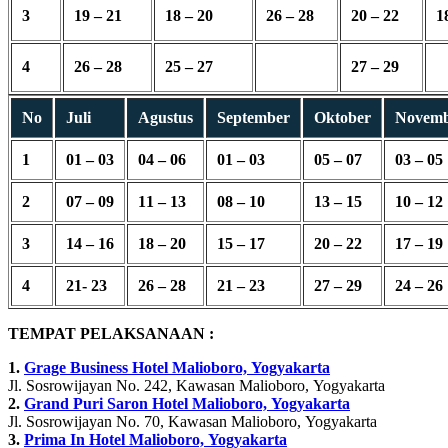
3
19 – 21
18 – 20
26 – 28
20 – 22
1
4
26 – 28
25 – 27
27 – 29
No
Juli
Agustus
September
Oktober
Novem
1
01 – 03
04 – 06
01 – 03
05 – 07
03 – 05
2
07 – 09
11 – 13
08 – 10
13 – 15
10 – 12
3
14 – 16
18 – 20
15 – 17
20 – 22
17 – 19
4
21- 23
26 – 28
21 – 23
27 – 29
24 – 26
TEMPAT PELAKSANAAN :
1.
Grage Business Hotel Malioboro, Yogyakarta
Jl. Sosrowijayan No. 242, Kawasan Malioboro, Yogyakarta
2.
Grand Puri Saron Hotel Malioboro, Yogyakarta
Jl. Sosrowijayan No. 70, Kawasan Malioboro, Yogyakarta
3.
Prima In Hotel Malioboro, Yogyakarta