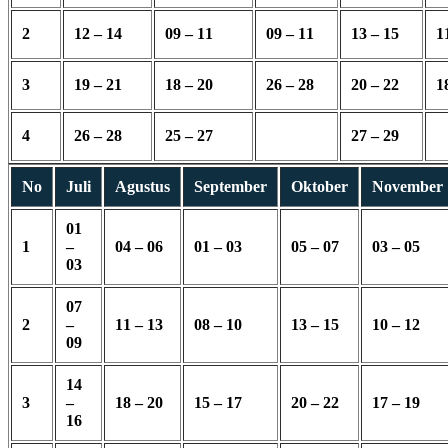
2
12 – 14
09 – 11
09 – 11
13 – 15
1
3
19 – 21
18 – 20
26 – 28
20 – 22
1
4
26 – 28
25 – 27
27 – 29
No
Juli
Agustus
September
Oktober
November
01
1
–
04 – 06
01 – 03
05 – 07
03 – 05
03
07
2
–
11 – 13
08 – 10
13 – 15
10 – 12
09
14
3
–
18 – 20
15 – 17
20 – 22
17 – 19
16