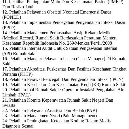
11. Pelatihan Peningkatan Mutu Dan Keselamatan Pasien (PMKP)
Dan Resiko Jatuh
12. Pelatihan Pelayanan Obstetri Neonatal Emergensi Dasar
(PONED)
13. Pelatihan Implementasi Pencegahan Pengendalian Infeksi Dasar
(PPID)
14. Pelatihan Manajemen Pemusnahan Arsip Rekam Medik
(Medical Record) Rumah Sakit Berdasarkan Peraturan Menteri
Kesehatan Republik Indonesia No. 269/Menkes/Per/Iii/2008
15. Pelatihan Internal Audit Untuk Satuan Pengawasan Internal
(SPI) Rumah Sakit
16. Pelatihan Manajer Pelayanan Pasien (Case Manager) Di Rumah
Sakit
17. Pelatihan Akreditasi Puskesmas Dan Fasilitas Kesehatan Tingkat
Pertama (FKTP)
18. Pelatihan Perawat Pencegah Dan Pengendalian Infeksi (IPCN)
19. Pelatihan Kesehatan Dan Keselamatan Kerja (K3) Rumah Sakit
20. Pelatihan Ipal Rumah Sakit : Operator Instalasi Pengolahan Air
Limbah (IPAL)
21. Pelatihan Komite Keperawatan Rumah Sakit Negeri Dan
Swasta
22. Pelatihan Pelayanan Anastesi Dan Bedah (PAB)
23. Pelatihan Manajemen Nyeri (Pain Management)
24. Pelatihan Peningkatan Ketepatan Koding Rekam Medis
Diagnosis Sesuai