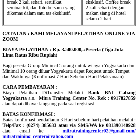
break 2 kali sehari, sertifikat,
eksklusif, Coffee break
seminar kit, dan foto bersama yang
2 kali sehari dengan
dikemas dalam satu tas eksklusif.
makan siang di hotel
selama 2 hari.
CATATAN : KAMI MELAYANI PELATIHAN ONLINE VIA
ZOOM
BIAYA PELATIHAN : Rp. 3.500.000,-/Peserta (Tiga Juta
Lima Ratus Ribu Rupiah)
Bagi peserta Group Minimal 5 orang untuk wilayah Yogyakarta dan
Minimal 10 orang diluar Yogyakarta dapat Request untuk Tempat
dan Waktunya (Konfirmasi 7 Hari Sebelum Hari Pelaksanaan)
CARA PEMBAYARAN :
Biaya Pelatihan DiTransfer Melalui
Bank BNI Cabang
Yogyakarta
a.n.
Mitra Training Center No. Rek : 0917827859
atau dapat dibayar langsung pada saat registrasi
BATAS KONFIRMASI :
Batas konfirmasi pendaftaran 3 Hari sebelum hari pelatihan melalui :
Telp/Fax : (0274) 385633 atau via SMS/WA ke 081390140928
atau email ke :
mitratrainingcenter02@gmail.com/
mitratraining_center@yahoo.com