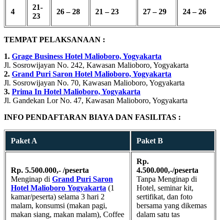
21-
4
26 – 28
21 – 23
27 – 29
24 – 26
23
TEMPAT PELAKSANAAN :
1.
Grage Business Hotel Malioboro, Yogyakarta
Jl. Sosrowijayan No. 242, Kawasan Malioboro, Yogyakarta
2.
Grand Puri Saron Hotel Malioboro, Yogyakarta
Jl. Sosrowijayan No. 70, Kawasan Malioboro, Yogyakarta
3.
Prima In Hotel Malioboro, Yogyakarta
Jl. Gandekan Lor No. 47, Kawasan Malioboro, Yogyakarta
INFO PENDAFTARAN BIAYA DAN FASILITAS :
Paket A
Paket B
Rp.
Rp. 5.500.000,- /peserta
4.500.000,-/peserta
Menginap di
Grand Puri Saron
Tanpa Menginap di
Hotel Malioboro
Yogyakarta
(1
Hotel, seminar kit,
kamar/peserta) selama 3 hari 2
sertifikat, dan foto
malam, konsumsi (makan pagi,
bersama yang dikemas
makan siang, makan malam), Coffee
dalam satu tas