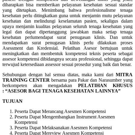
diharapkan bisa memberikan pelayanan kesehatan sesuai standar
yang ditetapkan. Menimbang bahwa profesionalisme tenaga
kesehatan perlu ditingkatkan guna untuk menjamin mutu pelayanan
kesehatan dan melindungi keselamatan pasien, sekaligus dalam
upaya menjamin kualitas pelayanan seluruh tenaga kesehatan yang
legal dan dapat dipertanggung jawabkan maka setiap tenaga
kesehatan perlumendapat surat penugasan klinis. Dan untuk
mendapatkan surat penugasan klinis perlu dilakukan proses
Asessment dan Kredensial. Pelatihan Asesor bertujuan untuk
meningkatkan dan membentuk kompetensi teknis peserta sebagai
assesor kompetensi dibidangnya secara professional, sehingga dapat
terwujud ketersediaan assessor sesuai prosedur yang baik dan benar.
Sehubungan dengan hal semua diatas, maka kami dari
MITRA
TRAINING CENTER
bersama para Pakar dan Narasumber yang
berkompeten akan mengadakan
PELATIHAN KHUSUS
: “ASESOR BAGI TENAGA KESEHATAN LAINNYA”
TUJUAN
Peserta Dapat Merancang Asesmen Kompetensi
Peserta Dapat Mengembangkan Instrument Asesmen
Kompetensi
Peserta Dapat Melaksanakan Asesmen Kompetensi
Peserta Dapat Mereview Asesmen Kompetensi