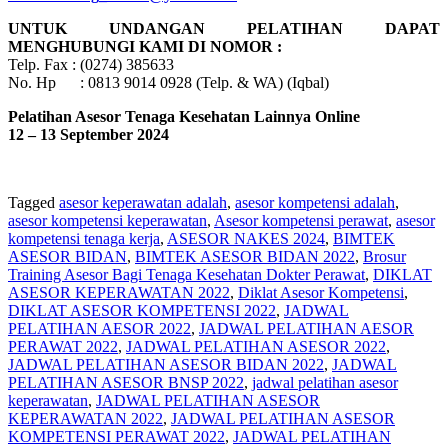
UNTUK UNDANGAN PELATIHAN DAPAT
MENGHUBUNGI KAMI DI NOMOR :
Telp. Fax : (0274) 385633
No. Hp : 0813 9014 0928 (Telp. & WA) (Iqbal)
Pelatihan Asesor Tenaga Kesehatan Lainnya Online
12 – 13 September 2024
Tagged
asesor keperawatan adalah
,
asesor kompetensi adalah
,
asesor kompetensi keperawatan
,
Asesor kompetensi perawat
,
asesor
kompetensi tenaga kerja
,
ASESOR NAKES 2024
,
BIMTEK
ASESOR BIDAN
,
BIMTEK ASESOR BIDAN 2022
,
Brosur
Training Asesor Bagi Tenaga Kesehatan Dokter Perawat
,
DIKLAT
ASESOR KEPERAWATAN 2022
,
Diklat Asesor Kompetensi
,
DIKLAT ASESOR KOMPETENSI 2022
,
JADWAL
PELATIHAN AESOR 2022
,
JADWAL PELATIHAN AESOR
PERAWAT 2022
,
JADWAL PELATIHAN ASESOR 2022
,
JADWAL PELATIHAN ASESOR BIDAN 2022
,
JADWAL
PELATIHAN ASESOR BNSP 2022
,
jadwal pelatihan asesor
keperawatan
,
JADWAL PELATIHAN ASESOR
KEPERAWATAN 2022
,
JADWAL PELATIHAN ASESOR
KOMPETENSI PERAWAT 2022
,
JADWAL PELATIHAN