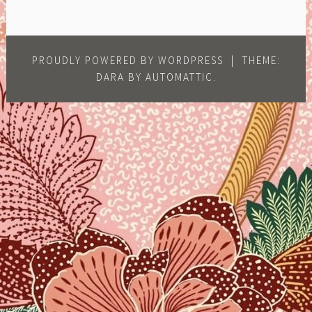
PROUDLY POWERED BY WORDPRESS
|
THEME:
DARA BY
AUTOMATTIC
.