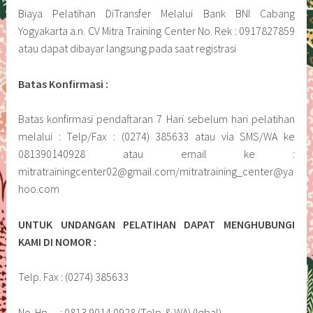
Biaya Pelatihan DiTransfer Melalui Bank BNI Cabang
Yogyakarta a.n. CV Mitra Training Center No. Rek : 0917827859
atau dapat dibayar langsung pada saat registrasi
Batas Konfirmasi :
Batas konfirmasi pendaftaran 7 Hari sebelum hari pelatihan
melalui : Telp/Fax : (0274) 385633 atau via SMS/WA ke
081390140928 atau email ke :
mitratrainingcenter02@gmail.com/mitratraining_center@ya
hoo.com
UNTUK UNDANGAN PELATIHAN DAPAT MENGHUBUNGI
KAMI DI NOMOR :
Telp. Fax : (0274) 385633
No. Hp : 0813 9014 0928 (Telp. & WA) (Iqbal)