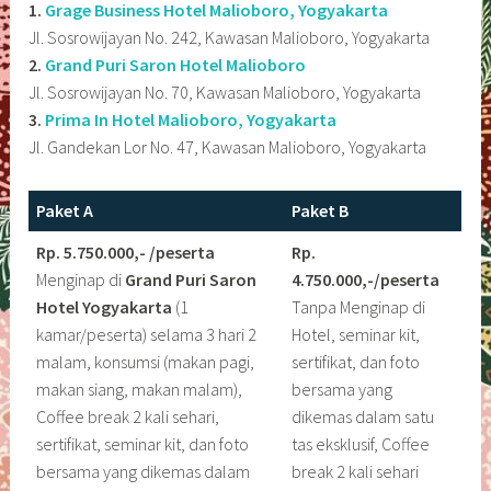
1.
Grage Business Hotel Malioboro, Yogyakarta
Jl. Sosrowijayan No. 242, Kawasan Malioboro, Yogyakarta
2.
Grand Puri Saron Hotel Malioboro
Jl. Sosrowijayan No. 70, Kawasan Malioboro, Yogyakarta
3.
Prima In Hotel Malioboro, Yogyakarta
Jl. Gandekan Lor No. 47, Kawasan Malioboro, Yogyakarta
Paket A
Paket B
Rp. 5.750.000,- /peserta
Rp.
Menginap di
Grand Puri Saron
4.750.000,-/peserta
Hotel Yogyakarta
(1
Tanpa Menginap di
kamar/peserta) selama 3 hari 2
Hotel, seminar kit,
malam, konsumsi (makan pagi,
sertifikat, dan foto
makan siang, makan malam),
bersama yang
Coffee break 2 kali sehari,
dikemas dalam satu
sertifikat, seminar kit, dan foto
tas eksklusif, Coffee
bersama yang dikemas dalam
break 2 kali sehari