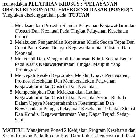
mengadakan
PELATIHAN KHUSUS : “PELAYANAN
OBSTETRI NEONATAL EMERGENSI DASAR (PONED)”
.
Yang akan diselenggarakan pada :
TUJUAN
Melaksanakan Prosedur Standar Pelayanan Kegawatdaruratan
Obstetri Dan Neonatal Pada Tingkat Pelayanan Kesehatan
Primer.
Melakukan Pengambilan Keputusan Klinik Secara Tepat Dan
Cepat Pada Kasus Dengan Kegawatdaruratan Obstetri Dan
Neonatal.
Mengenali Dan Mengambil Keputusan Klinik Secara Benar
Pada Kasus Kegawatdaruratan Tunggal Maupun Yang
Terintegrasi.
Mencegah Resiko Reproduksi Melalui Upaya Pencegahan,
Promosi Kesehatan Dan Mempersiapkan Pelayanan
Kegawatdaruratan Obstetri Dan Neonatal.
Mempersiapkan Dan Melaksanakan Latihan
Kegawatdaruratan Obstetri Dan Neonatal Secara Berkala
Dalam Upaya Mempertahankan Keterampilan Dan
Kewaspadaan Petugas Pelayanan Kesehatan Terhadap Situasi
Dan Kondisi Kegawatdaruratan Yang Dapat Terjadi Setiap
Saat.
MATERI
1.Manajemen Poned 2.Kebijakan Program Kesehatan dan
Sistim Rujukan Pada Ibu dan Bayi Baru Lahir 3.Pencegahan Infeksi