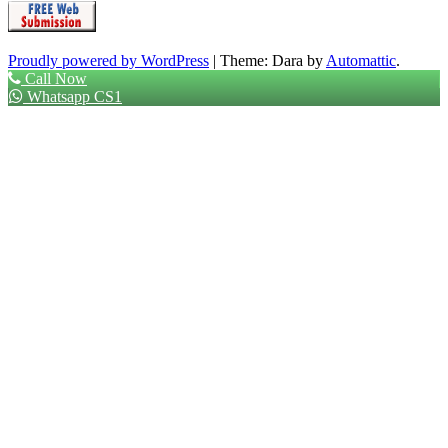
Proudly powered by WordPress
|
Theme: Dara by
Automattic
.
Call Now
Whatsapp CS1