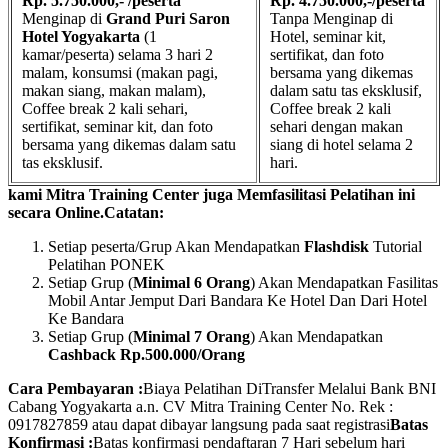
Rp. 5.750.000,- /peserta
Rp. 4.750.000,-/peserta
Menginap di
Grand Puri Saron
Tanpa Menginap di
Hotel Yogyakarta
(1
Hotel, seminar kit,
kamar/peserta) selama 3 hari 2
sertifikat, dan foto
malam, konsumsi (makan pagi,
bersama yang dikemas
makan siang, makan malam),
dalam satu tas eksklusif,
Coffee break 2 kali sehari,
Coffee break 2 kali
sertifikat, seminar kit, dan foto
sehari dengan makan
bersama yang dikemas dalam satu
siang di hotel selama 2
tas eksklusif.
hari.
kami Mitra Training Center juga Memfasilitasi Pelatihan ini
secara Online.
Catatan:
Setiap peserta/Grup Akan Mendapatkan
Flashdisk
Tutorial
Pelatihan PONEK
Setiap Grup (
Minimal 6 Orang
) Akan Mendapatkan Fasilitas
Mobil Antar Jemput Dari Bandara Ke Hotel Dan Dari Hotel
Ke Bandara
Setiap Grup (
Minimal 7 Orang
) Akan Mendapatkan
Cashback Rp.500.000/Orang
Cara Pembayaran :
Biaya Pelatihan DiTransfer Melalui Bank BNI
Cabang Yogyakarta a.n. CV Mitra Training Center No. Rek :
0917827859 atau dapat dibayar langsung pada saat registrasi
Batas
Konfirmasi :
Batas konfirmasi pendaftaran 7 Hari sebelum hari