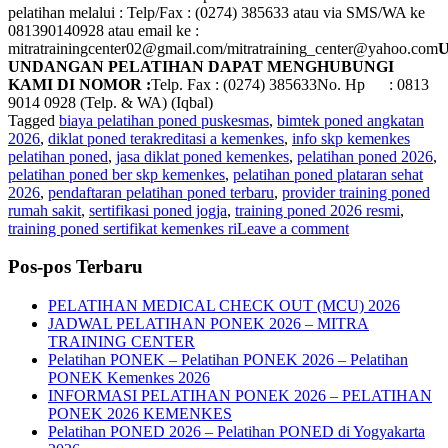
pelatihan melalui : Telp/Fax : (0274) 385633 atau via SMS/WA ke
081390140928 atau email ke :
mitratrainingcenter02@gmail.com/mitratraining_center@yahoo.com
UNDANGAN PELATIHAN DAPAT MENGHUBUNGI
KAMI DI NOMOR :
Telp. Fax : (0274) 385633No. Hp : 0813
9014 0928 (Telp. & WA) (Iqbal)
Tagged
biaya pelatihan poned puskesmas
,
bimtek poned angkatan
2026
,
diklat poned terakreditasi a kemenkes
,
info skp kemenkes
pelatihan poned
,
jasa diklat poned kemenkes
,
pelatihan poned 2026
,
pelatihan poned ber skp kemenkes
,
pelatihan poned plataran sehat
2026
,
pendaftaran pelatihan poned terbaru
,
provider training poned
rumah sakit
,
sertifikasi poned jogja
,
training poned 2026 resmi
,
training poned sertifikat kemenkes ri
Leave a comment
Pos-pos Terbaru
PELATIHAN MEDICAL CHECK OUT (MCU) 2026
JADWAL PELATIHAN PONEK 2026 – MITRA
TRAINING CENTER
Pelatihan PONEK – Pelatihan PONEK 2026 – Pelatihan
PONEK Kemenkes 2026
INFORMASI PELATIHAN PONEK 2026 – PELATIHAN
PONEK 2026 KEMENKES
Pelatihan PONED 2026 – Pelatihan PONED di Yogyakarta