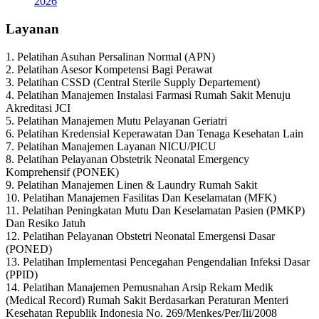
2026
Layanan
1. Pelatihan Asuhan Persalinan Normal (APN)
2. Pelatihan Asesor Kompetensi Bagi Perawat
3. Pelatihan CSSD (Central Sterile Supply Departement)
4. Pelatihan Manajemen Instalasi Farmasi Rumah Sakit Menuju
Akreditasi JCI
5. Pelatihan Manajemen Mutu Pelayanan Geriatri
6. Pelatihan Kredensial Keperawatan Dan Tenaga Kesehatan Lain
7. Pelatihan Manajemen Layanan NICU/PICU
8. Pelatihan Pelayanan Obstetrik Neonatal Emergency
Komprehensif (PONEK)
9. Pelatihan Manajemen Linen & Laundry Rumah Sakit
10. Pelatihan Manajemen Fasilitas Dan Keselamatan (MFK)
11. Pelatihan Peningkatan Mutu Dan Keselamatan Pasien (PMKP)
Dan Resiko Jatuh
12. Pelatihan Pelayanan Obstetri Neonatal Emergensi Dasar
(PONED)
13. Pelatihan Implementasi Pencegahan Pengendalian Infeksi Dasar
(PPID)
14. Pelatihan Manajemen Pemusnahan Arsip Rekam Medik
(Medical Record) Rumah Sakit Berdasarkan Peraturan Menteri
Kesehatan Republik Indonesia No. 269/Menkes/Per/Iii/2008