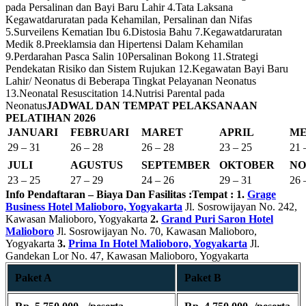
pada Persalinan dan Bayi Baru Lahir 4.Tata Laksana
Kegawatdaruratan pada Kehamilan, Persalinan dan Nifas
5.Surveilens Kematian Ibu 6.Distosia Bahu 7.Kegawatdaruratan
Medik 8.Preeklamsia dan Hipertensi Dalam Kehamilan
9.Perdarahan Pasca Salin 10Persalinan Bokong 11.Strategi
Pendekatan Risiko dan Sistem Rujukan 12.Kegawatan Bayi Baru
Lahir/ Neonatus di Beberapa Tingkat Pelayanan Neonatus
13.Neonatal Resuscitation 14.Nutrisi Parental pada
Neonatus
JADWAL DAN TEMPAT PELAKSANAAN
PELATIHAN 2026
JANUARI
FEBRUARI
MARET
APRIL
ME
29 – 31
26 – 28
26 – 28
23 – 25
21 
JULI
AGUSTUS
SEPTEMBER
OKTOBER
NO
23 – 25
27 – 29
24 – 26
29 – 31
26 
Info Pendaftaran – Biaya Dan Fasilitas :
Tempat :
1.
Grage
Business Hotel Malioboro, Yogyakarta
Jl. Sosrowijayan No. 242,
Kawasan Malioboro, Yogyakarta
2.
Grand Puri Saron Hotel
Malioboro
Jl. Sosrowijayan No. 70, Kawasan Malioboro,
Yogyakarta
3.
Prima In Hotel Malioboro, Yogyakarta
Jl.
Gandekan Lor No. 47, Kawasan Malioboro, Yogyakarta
Paket A
Paket B