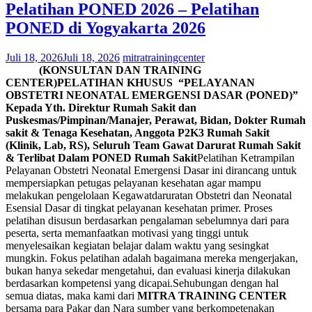
Pelatihan PONED 2026 – Pelatihan
PONED di Yogyakarta 2026
Juli 18, 2026
Juli 18, 2026
mitratrainingcenter
(KONSULTAN DAN TRAINING
CENTER)
PELATIHAN KHUSUS
“PELAYANAN
OBSTETRI NEONATAL EMERGENSI DASAR (PONED)”
Kepada Yth.
Direktur Rumah Sakit dan
Puskesmas/Pimpinan/Manajer, Perawat, Bidan, Dokter Rumah
sakit & Tenaga Kesehatan, Anggota P2K3 Rumah Sakit
(Klinik, Lab, RS), Seluruh Team Gawat Darurat Rumah Sakit
& Terlibat Dalam PONED Rumah Sakit
Pelatihan Ketrampilan
Pelayanan Obstetri Neonatal Emergensi Dasar ini dirancang untuk
mempersiapkan petugas pelayanan kesehatan agar mampu
melakukan pengelolaan Kegawatdaruratan Obstetri dan Neonatal
Esensial Dasar di tingkat pelayanan kesehatan primer. Proses
pelatihan disusun berdasarkan pengalaman sebelumnya dari para
peserta, serta memanfaatkan motivasi yang tinggi untuk
menyelesaikan kegiatan belajar dalam waktu yang sesingkat
mungkin. Fokus pelatihan adalah bagaimana mereka mengerjakan,
bukan hanya sekedar mengetahui, dan evaluasi kinerja dilakukan
berdasarkan kompetensi yang dicapai.Sehubungan dengan hal
semua diatas, maka kami dari
MITRA TRAINING CENTER
bersama para Pakar dan Nara sumber yang berkompetenakan