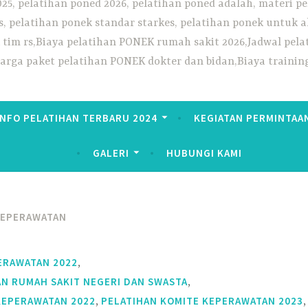
25, pelatihan poned 2026, pelatihan poned adalah, materi pe
, pelatihan ponek standar starkes, pelatihan ponek untuk ak
ek tim rs,Biaya pelatihan PONEK rumah sakit 2026,Jadwal p
Harga paket pelatihan PONEK dokter dan bidan,Biaya trainin
INFO PELATIHAN TERBARU 2024
KEGIATAN PERMINTAA
GALERI
HUBUNGI KAMI
KEPERAWATAN
,
ERAWATAN 2022
,
N RUMAH SAKIT NEGERI DAN SWASTA
,
,
KEPERAWATAN 2022
PELATIHAN KOMITE KEPERAWATAN 2023