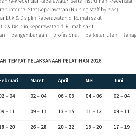
 dan re-kredensial Keperawatan serta Instrumen Kredensial
an Internal Staf Keperawatan (Nursing staff bylaws)
r Etik & Disiplin Keperawatan di Rumah sakit
ik & Disiplin Keperawatan di Rumah sakit
an pengembangan profesional berkelanjutan tena
AN TEMPAT PELAKSANAAN PELATIHAN 2026
Februari
Maret
April
Mei
Juni
02 – 04
02 – 04
06 – 08
04 – 06
02 – 04
09 – 11
09 – 11
13 – 15
11 – 13
09 – 11
18 – 20
26 – 28
20 – 22
18 – 20
17 – 19