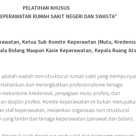
PELATIHAN KHUSUS
KEPERAWATAN RUMAH SAKIT NEGERI DAN SWASTA”
rawatan, Ketua Sub Komite Keperawtan (Mutu, Kredensi
epala Bidang Maupun Kasie Keperawatan, Kepala Ruang At
 adalah wadah non-struktural rumah sakit yang mempunyai
rtahankan dan meningkatkan profesionalisme tenaga
 mekanisme kredensial, penjagaan mutu profesi, dan
an disiplin profesi. Komite keperawatan ini bukan merupak
i staf keperawatan, melainkan organisasi non struktural
yang terdiri dari tenaga keperawatan (perawat dan bidan).
dibentuk oleh direktur rumah sakit dan bertanggungjawab