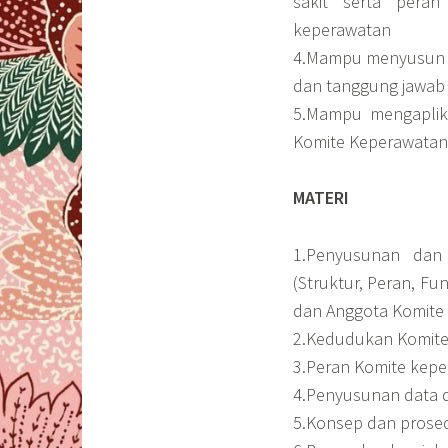
sakit serta pera
keperawatan
4.Mampu menyusun P
dan tanggung jawab
5.Mampu mengaplik
Komite Keperawatan 
MATERI
1.Penyusunan dan
(Struktur, Peran, Fu
dan Anggota Komite
2.Kedudukan Komite 
3.Peran Komite kep
4.Penyusunan data d
5.Konsep dan prosed