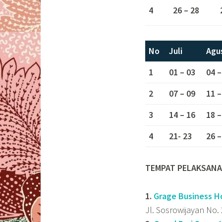
4
26 – 28
No
Juli
Agu
1
01 – 03
04 –
2
07 – 09
11 –
3
14 – 16
18 –
4
21- 23
26 –
TEMPAT PELAKSANA
1.
Grage Business H
Jl. Sosrowijayan No.