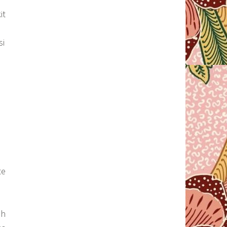
it
si
te
ah